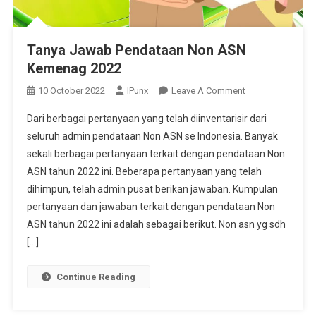
Tanya Jawab Pendataan Non ASN
Kemenag 2022
On
10 October 2022
IPunx
Leave A Comment
Tanya
Dari berbagai pertanyaan yang telah diinventarisir dari
Jawab
seluruh admin pendataan Non ASN se Indonesia. Banyak
Pendataan
sekali berbagai pertanyaan terkait dengan pendataan Non
Non
ASN tahun 2022 ini. Beberapa pertanyaan yang telah
ASN
Kemenag
dihimpun, telah admin pusat berikan jawaban. Kumpulan
2022
pertanyaan dan jawaban terkait dengan pendataan Non
ASN tahun 2022 ini adalah sebagai berikut. Non asn yg sdh
[…]
Continue Reading