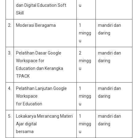
dan Digital Education Soft
u
Skill
2.
Moderasi Beragama
1
mandiri dan
mingg
daring
u
3.
Pelatihan Dasar Google
2
mandiri dan
Workspace for
mingg
daring
Education dan Kerangka
u
TPACK
4.
Pelatihan Lanjutan Google
1
mandiri dan
Workspace
mingg
daring
for Education
u
5.
Lokakarya Merancang Materi
1
mandiri dan
Ajar digital
mingg
daring
bersama
u