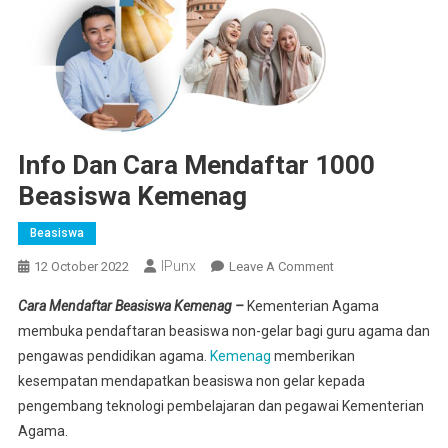
Info Dan Cara Mendaftar 1000
Beasiswa Kemenag
Beasiswa
IPunx
On
12 October 2022
Leave A Comment
Info
Cara Mendaftar Beasiswa Kemenag –
Kementerian Agama
Dan
membuka pendaftaran beasiswa non-gelar bagi guru agama dan
Cara
pengawas pendidikan agama.
Kemenag
memberikan
Mendaftar
kesempatan mendapatkan beasiswa non gelar kepada
1000
Beasiswa
pengembang teknologi pembelajaran dan pegawai Kementerian
Kemenag
Agama.