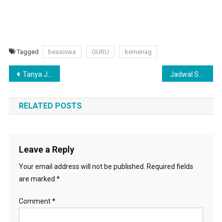
Tagged
beasiswa
GURU
kemenag
Post
Tanya Jawab Pendataan Non ASN Kemenag 2022
Jadwal Seleksi P3K Kemenag 2022
navigation
RELATED POSTS
Leave a Reply
Your email address will not be published.
Required fields
are marked
*
Comment
*